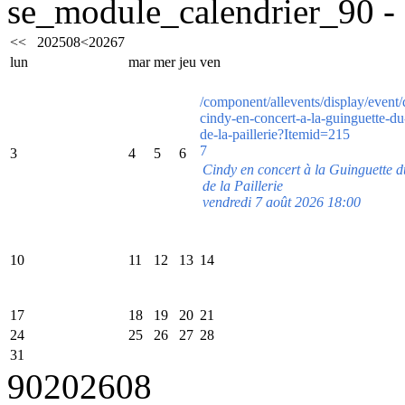
se_module_calendrier_90 - 
<<
2025
08
<
2026
7
lun
mar
mer
jeu
ven
/component/allevents/display/event/
cindy-en-concert-a-la-guinguette-d
de-la-paillerie?Itemid=215
7
3
4
5
6
Cindy en concert à la Guinguette
de la Paillerie
vendredi 7 août 2026 18:00
10
11
12
13
14
17
18
19
20
21
24
25
26
27
28
31
90
2026
08