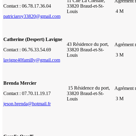
11 Cité La Chênaie,
Agrément 
Contact : 06.78.17.36.04
33820 Braud-et-St-
4 M
Louis
patriciaroy33820@gmail.com
Catherine (Despert) Lavigne
43 Résidence du port,
Agrément 
Contact : 06.76.33.54.69
33820 Braud-et-St-
3 M
Louis
lavigne40familly@gmail.com
Brenda Mercier
15 Résidence du port,
Agrément 
Contact : 07.70.11.19.17
33820 Braud-et-St-
3 M
Louis
jeson.brenda@hotmail.fr