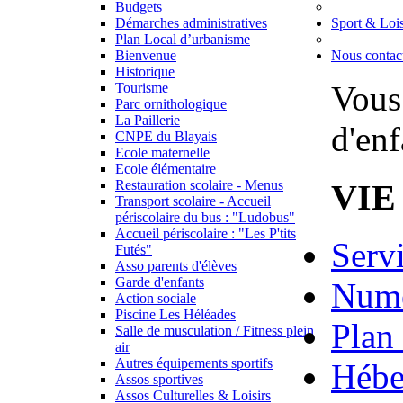
Budgets
Démarches administratives
Sport & Lois
Plan Local d’urbanisme
Bienvenue
Nous contac
Historique
Vous 
Tourisme
Parc ornithologique
La Paillerie
d'enf
CNPE du Blayais
Ecole maternelle
Ecole élémentaire
VIE
Restauration scolaire - Menus
Transport scolaire - Accueil
périscolaire du bus : "Ludobus"
Accueil périscolaire : "Les P'tits
Serv
Futés"
Asso parents d'élèves
Garde d'enfants
Numé
Action sociale
Piscine Les Héléades
Plan 
Salle de musculation / Fitness plein
air
Autres équipements sportifs
Hébe
Assos sportives
Assos Culturelles & Loisirs