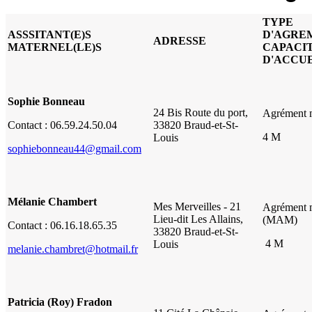
TYPE
ASSSITANT(E)S
D'AGREM
ADRESSE
MATERNEL(LE)S
CAPACI
D'ACCU
Sophie Bonneau
24 Bis Route du port,
Agrément 
Contact : 06.59.24.50.04
33820 Braud-et-St-
4 M
Louis
sophiebonneau44@gmail.com
Mélanie Chambert
Mes Merveilles - 21
Agrément 
Lieu-dit Les Allains,
(MAM)
Contact : 06.16.18.65.35
33820 Braud-et-St-
4 M
Louis
melanie.chambret@hotmail.fr
Patricia (Roy) Fradon