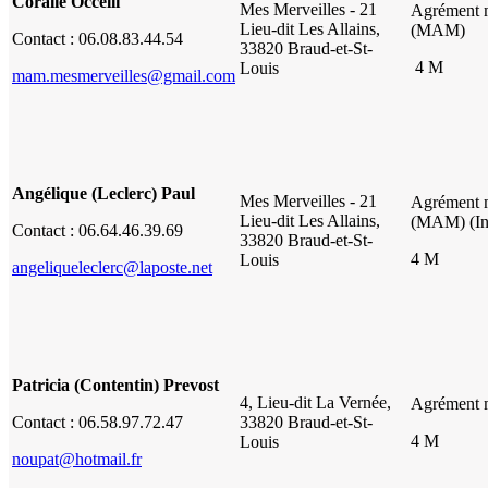
Coralie Occelli
Mes Merveilles - 21
Agrément 
Lieu-dit Les Allains,
(MAM)
Contact : 06.08.83.44.54
33820 Braud-et-St-
4 M
Louis
mam.mesmerveilles@gmail.com
Angélique (Leclerc) Paul
Mes Merveilles - 21
Agrément 
Lieu-dit Les Allains,
(MAM) (In
Contact : 06.64.46.39.69
33820 Braud-et-St-
4 M
Louis
angeliqueleclerc@laposte.net
Patricia (Contentin) Prevost
4, Lieu-dit La Vernée,
Agrément 
Contact : 06.58.97.72.47
33820 Braud-et-St-
4 M
Louis
noupat@hotmail.fr