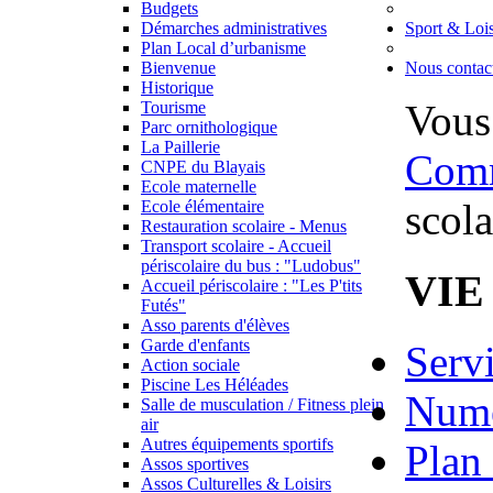
Budgets
Démarches administratives
Sport & Lois
Plan Local d’urbanisme
Bienvenue
Nous contac
Historique
Vous 
Tourisme
Parc ornithologique
La Paillerie
Com
CNPE du Blayais
Ecole maternelle
scol
Ecole élémentaire
Restauration scolaire - Menus
Transport scolaire - Accueil
périscolaire du bus : "Ludobus"
VIE
Accueil périscolaire : "Les P'tits
Futés"
Asso parents d'élèves
Garde d'enfants
Serv
Action sociale
Piscine Les Héléades
Numé
Salle de musculation / Fitness plein
air
Autres équipements sportifs
Plan 
Assos sportives
Assos Culturelles & Loisirs