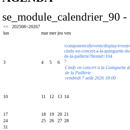
se_module_calendrier_90 - 
<<
2025
08
<
2026
7
lun
mar
mer
jeu
ven
/component/allevents/display/event/
cindy-en-concert-a-la-guinguette-d
de-la-paillerie?Itemid=104
7
3
4
5
6
Cindy en concert à la Guinguette
de la Paillerie
vendredi 7 août 2026 18:00
10
11
12
13
14
17
18
19
20
21
24
25
26
27
28
31