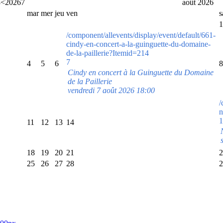
8
<
2026
7
août 2026
mar
mer
jeu
ven
1
/component/allevents/display/event/default/661-
cindy-en-concert-a-la-guinguette-du-domaine-
de-la-paillerie?Itemid=214
7
4
5
6
8
Cindy en concert à la Guinguette du Domaine
de la Paillerie
vendredi 7 août 2026 18:00
/
n
1
11
12
13
14
18
19
20
21
2
25
26
27
28
2