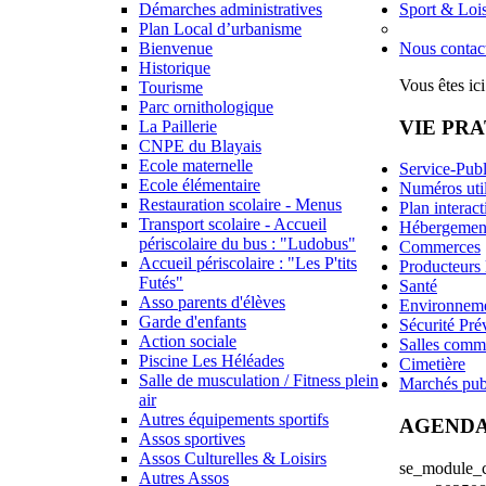
Démarches administratives
Sport & Lois
Plan Local d’urbanisme
Bienvenue
Nous contac
Historique
Vous êtes ici
Tourisme
Parc ornithologique
VIE PR
La Paillerie
CNPE du Blayais
Ecole maternelle
Service-Publ
Ecole élémentaire
Numéros uti
Restauration scolaire - Menus
Plan interact
Transport scolaire - Accueil
Hébergemen
périscolaire du bus : "Ludobus"
Commerces
Accueil périscolaire : "Les P'tits
Producteurs
Futés"
Santé
Asso parents d'élèves
Environnem
Garde d'enfants
Sécurité Pré
Action sociale
Salles comm
Piscine Les Héléades
Cimetière
Salle de musculation / Fitness plein
Marchés pub
air
Autres équipements sportifs
AGEND
Assos sportives
Assos Culturelles & Loisirs
se_module_ca
Autres Assos