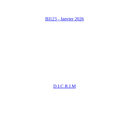
BI123 - Janvier 2026
D.I.C.R.I.M