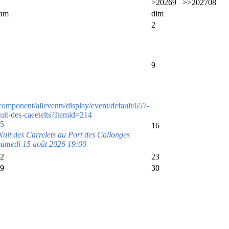
>
2026
9
>>
2027
08
sam
dim
2
9
component/allevents/display/event/default/657-
uit-des-caeetelts?Itemid=214
5
16
Nuit des Carrelets au Port des Callonges
samedi 15 août 2026 19:00
2
23
9
30