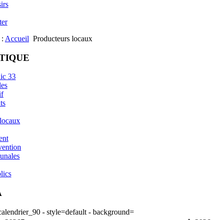
irs
ter
 :
Accueil
Producteurs locaux
ATIQUE
ic 33
les
if
ts
 locaux
ent
vention
unales
lics
A
lendrier_90 - style=default - background=