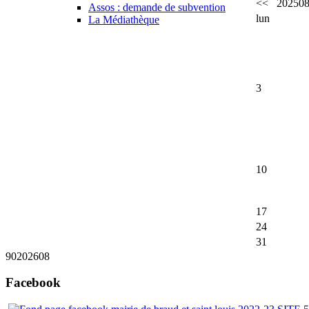
<<
2025
0
Assos : demande de subvention
lun
La Médiathèque
3
10
17
24
31
90
2026
08
Facebook