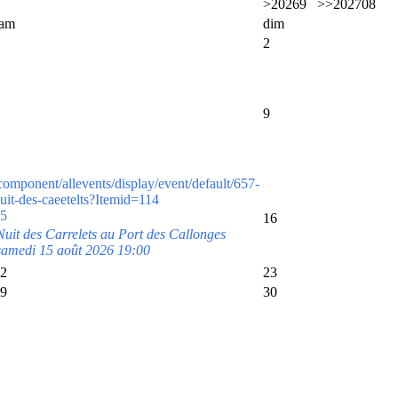
>
2026
9
>>
2027
08
sam
dim
2
9
component/allevents/display/event/default/657-
uit-des-caeetelts?Itemid=114
5
16
Nuit des Carrelets au Port des Callonges
samedi 15 août 2026 19:00
2
23
9
30