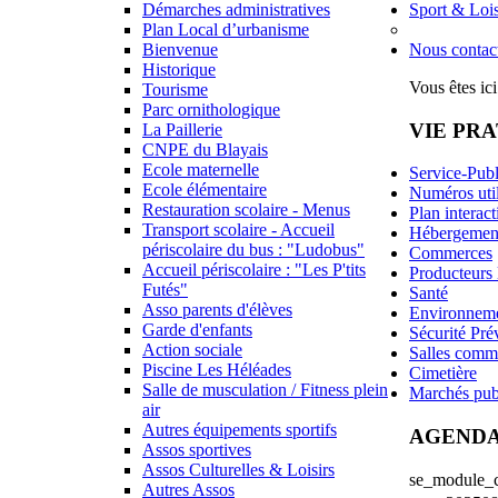
Démarches administratives
Sport & Lois
Plan Local d’urbanisme
Bienvenue
Nous contac
Historique
Vous êtes ici
Tourisme
Parc ornithologique
VIE PR
La Paillerie
CNPE du Blayais
Ecole maternelle
Service-Publ
Ecole élémentaire
Numéros uti
Restauration scolaire - Menus
Plan interact
Transport scolaire - Accueil
Hébergemen
périscolaire du bus : "Ludobus"
Commerces
Accueil périscolaire : "Les P'tits
Producteurs
Futés"
Santé
Asso parents d'élèves
Environnem
Garde d'enfants
Sécurité Pré
Action sociale
Salles comm
Piscine Les Héléades
Cimetière
Salle de musculation / Fitness plein
Marchés pub
air
Autres équipements sportifs
AGEND
Assos sportives
Assos Culturelles & Loisirs
se_module_ca
Autres Assos