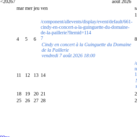
8
<
2026
7
août 2026
mar
mer
jeu
ven
1
/component/allevents/display/event/default/661-
cindy-en-concert-a-la-guinguette-du-domaine-
de-la-paillerie?Itemid=114
7
4
5
6
8
Cindy en concert à la Guinguette du Domaine
de la Paillerie
vendredi 7 août 2026 18:00
/
n
1
11
12
13
14
18
19
20
21
2
25
26
27
28
2