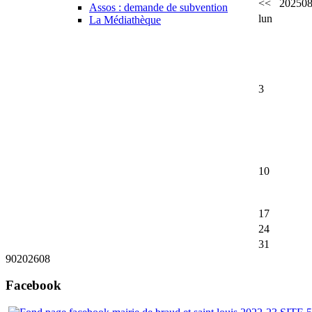
<<
2025
0
Assos : demande de subvention
lun
La Médiathèque
3
10
17
24
31
90
2026
08
Facebook