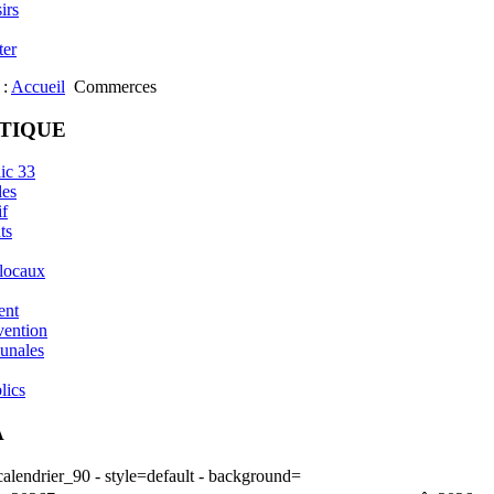
irs
ter
 :
Accueil
Commerces
ATIQUE
ic 33
les
if
ts
 locaux
ent
vention
unales
lics
A
lendrier_90 - style=default - background=