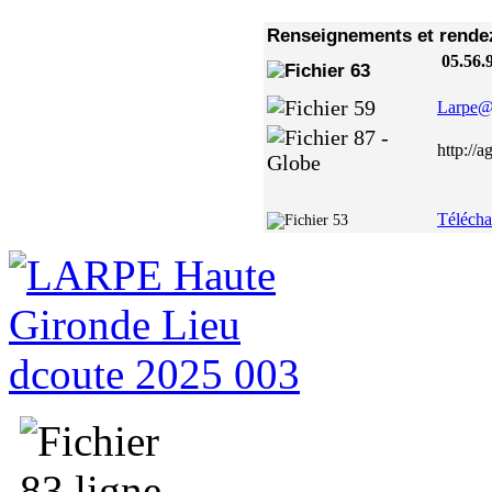
Renseignements et rend
0
Larpe@a
http://a
Télécha