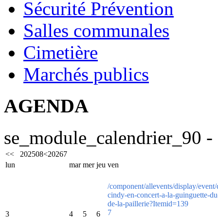
Sécurité Prévention
Salles communales
Cimetière
Marchés publics
AGENDA
se_module_calendrier_90 - 
<<
2025
08
<
2026
7
lun
mar
mer
jeu
ven
/component/allevents/display/event/
cindy-en-concert-a-la-guinguette-d
de-la-paillerie?Itemid=139
7
3
4
5
6