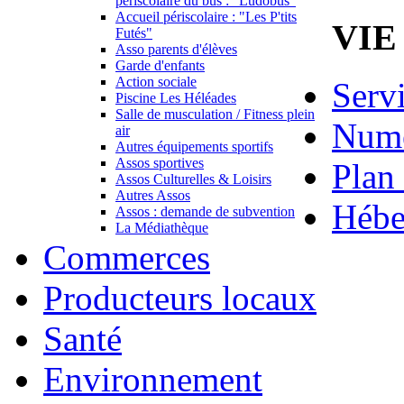
périscolaire du bus : "Ludobus"
Accueil périscolaire : "Les P'tits
VIE
Futés"
Asso parents d'élèves
Garde d'enfants
Action sociale
Serv
Piscine Les Héléades
Salle de musculation / Fitness plein
Numé
air
Autres équipements sportifs
Assos sportives
Plan 
Assos Culturelles & Loisirs
Autres Assos
Hébe
Assos : demande de subvention
La Médiathèque
Commerces
Producteurs locaux
Santé
Environnement