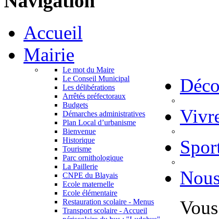
Navigation
Accueil
Mairie
Le mot du Maire
Le Conseil Municipal
Déco
Les délibérations
Arrêtés préfectoraux
Budgets
Vivr
Démarches administratives
Plan Local d’urbanisme
Bienvenue
Historique
Spor
Tourisme
Parc ornithologique
La Paillerie
Nous
CNPE du Blayais
Ecole maternelle
Ecole élémentaire
Vous 
Restauration scolaire - Menus
Transport scolaire - Accueil