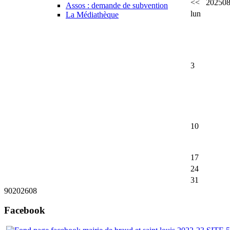
<<
2025
0
Assos : demande de subvention
lun
La Médiathèque
3
10
17
24
31
90
2026
08
Facebook