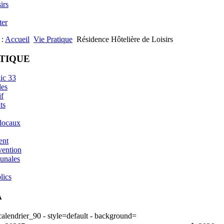
irs
ter
 :
Accueil
Vie Pratique
Résidence Hôtelière de Loisirs
ATIQUE
ic 33
les
if
ts
 locaux
ent
vention
unales
lics
A
lendrier_90 - style=default - background=