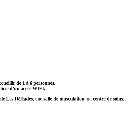
ueillir de 1 à 6 personnes.
éficie d’un accès WIFI.
ale Les Héléades
, une
salle de musculation
, un
centre de soins
,