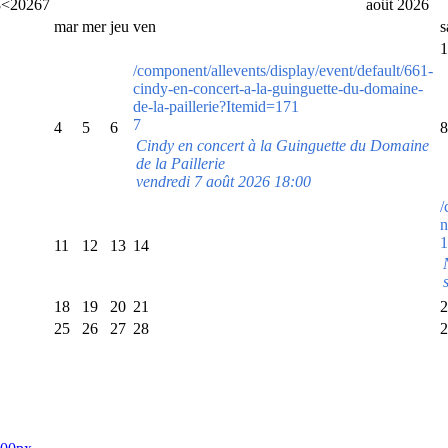
8
<
2026
7
août 2026
mar
mer
jeu
ven
1
/component/allevents/display/event/default/661-
cindy-en-concert-a-la-guinguette-du-domaine-
de-la-paillerie?Itemid=171
7
4
5
6
8
Cindy en concert à la Guinguette du Domaine
de la Paillerie
vendredi 7 août 2026 18:00
/
n
1
11
12
13
14
18
19
20
21
2
25
26
27
28
2