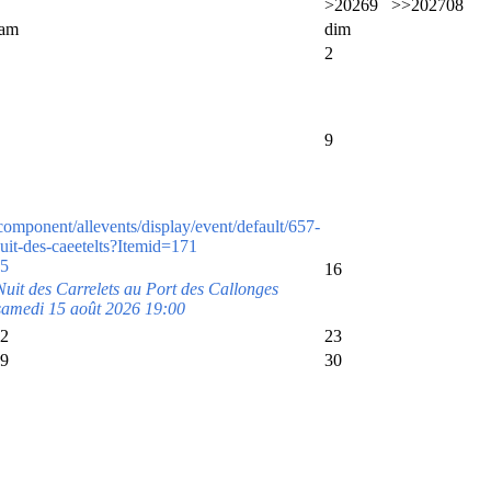
>
2026
9
>>
2027
08
sam
dim
2
9
component/allevents/display/event/default/657-
uit-des-caeetelts?Itemid=171
5
16
Nuit des Carrelets au Port des Callonges
samedi 15 août 2026 19:00
2
23
9
30