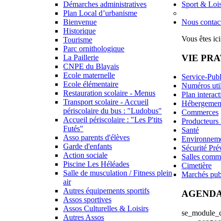
Démarches administratives
Sport & Lois
Plan Local d’urbanisme
Bienvenue
Nous contac
Historique
Vous êtes ici
Tourisme
Parc ornithologique
VIE PR
La Paillerie
CNPE du Blayais
Ecole maternelle
Service-Publ
Ecole élémentaire
Numéros uti
Restauration scolaire - Menus
Plan interact
Transport scolaire - Accueil
Hébergemen
périscolaire du bus : "Ludobus"
Commerces
Accueil périscolaire : "Les P'tits
Producteurs
Futés"
Santé
Asso parents d'élèves
Environnem
Garde d'enfants
Sécurité Pré
Action sociale
Salles comm
Piscine Les Héléades
Cimetière
Salle de musculation / Fitness plein
Marchés pub
air
Autres équipements sportifs
AGEND
Assos sportives
Assos Culturelles & Loisirs
se_module_ca
Autres Assos